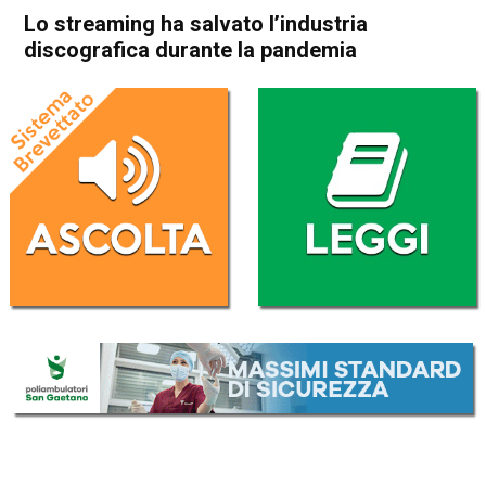
Lo streaming ha salvato l’industria
discografica durante la pandemia
Home
Radionotizie
Radionotizie
Lo streaming ha salvato
l’industria discografica
durante la pandemia
Da
Giulia Busellato
24 Marzo 2021
ASCOLTA L'AUDIO