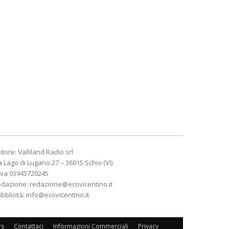
itore: Valliland Radio srl
a Lago di Lugano 27 – 36015 Schio (VI)
Iva 03945720245
edazione:
redazione@ecovicentino.it
bblicità:
info@ecovicentino.it
rs
Contattaci
Informazioni Commerciali
Privacy