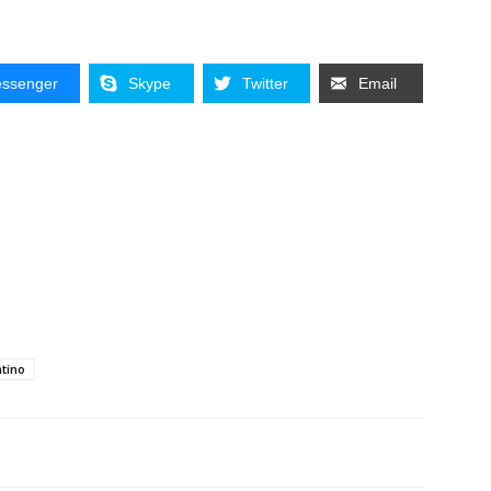
ssenger
Skype
Twitter
Email
ntino