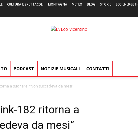
LE
CULTURA E SPETTACOLI
MONTAGNA
METEO
BLOG
STORIE
ECO ENERGETI
L'Eco
Vicentino
STO
PODCAST
NOTIZIE MUSICALI
CONTATTI
itorna a suonare: “Non succedeva da mesi”
nk-182 ritorna a
edeva da mesi”