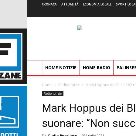
CRONACA
ATTUALITÀ
ECONOMIA LOCALE
SPORT LOCA
HOME NOTIZIE
HOME RADIO
PALINSE
Home
Radionotizie
Mark Hoppus dei Blink-182 r
Radionotizie
Mark Hoppus dei Bli
suonare: “Non succ
Da
Giulia Busellato
-
29 Luglio 2021