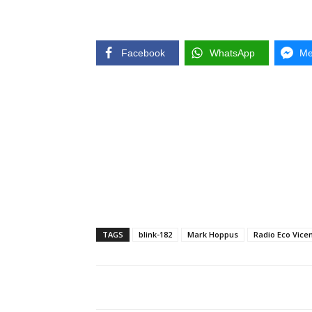
Facebook
WhatsApp
Me
TAGS
blink-182
Mark Hoppus
Radio Eco Vice