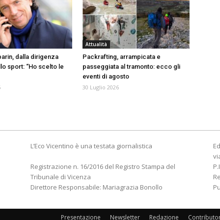
Attualità
arin, dalla dirigenza
Packrafting, arrampicata e
lo sport: “Ho scelto le
passeggiata al tramonto: ecco gli
eventi di agosto
6
30 Luglio 2026
L’Eco Vicentino è una testata giornalistica
Ed
vi
Registrazione n. 16/2016 del Registro Stampa del
P.
Tribunale di Vicenza
R
Direttore Responsabile: Mariagrazia Bonollo
Pu
Presentazione
Newsletter
Redazione
Contributo