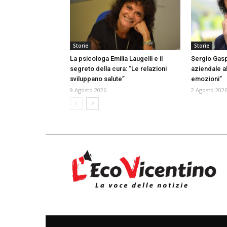
Storie
Storie
La psicologa Emilia Laugelli e il
Sergio Gasp
segreto della cura: “Le relazioni
aziendale al
sviluppano salute”
emozioni”
9 Agosto 2026
2 Agosto 202