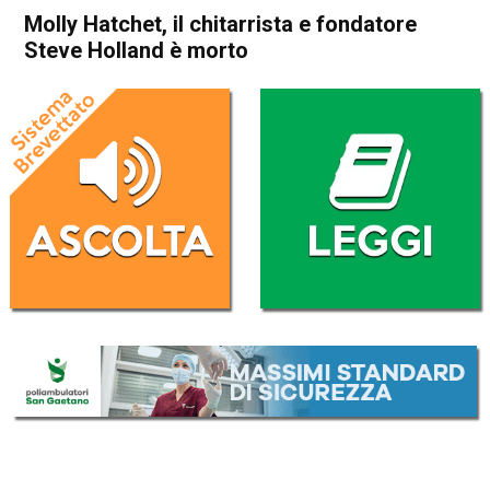
Molly Hatchet, il chitarrista e fondatore
Steve Holland è morto
Home
Radionotizie
Radionotizie
Molly Hatchet, il chitarrista e
fondatore Steve Holland è
morto
Da
Redazione Nazionale
3 Agosto 2020
(aggiornato il
3 Agosto 2020 11:57
)
ASCOLTA L'AUDIO