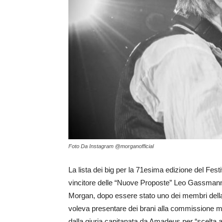
Foto Da Instagram @morganofficial
La lista dei big per la 71esima edizione del Fest
vincitore delle “Nuove Proposte” Leo Gassman
Morgan, dopo essere stato uno dei membri dell
voleva presentare dei brani alla commissione mu
dalla giuria capitanata da Amadeus per “scelta ar