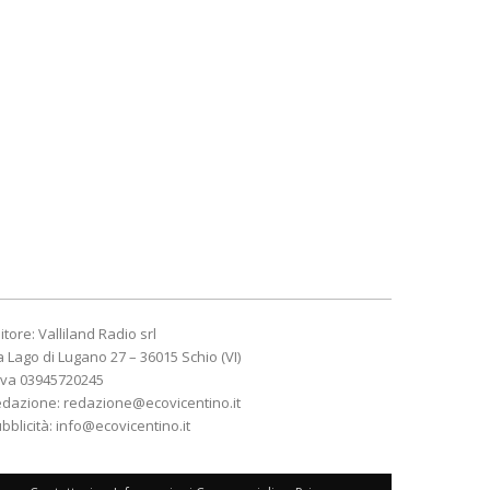
itore: Valliland Radio srl
a Lago di Lugano 27 – 36015 Schio (VI)
Iva 03945720245
edazione:
redazione@ecovicentino.it
bblicità:
info@ecovicentino.it