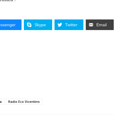
ssenger
Skype
Twitter
Email
na
Radio Eco Vicentino