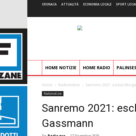
CRONACA
ATTUALITÀ
ECONOMIA LOCALE
SPORT LOCA
HOME NOTIZIE
HOME RADIO
PALINSE
Home
Radionotizie
Sanremo 2021: esclusi Morg
Radionotizie
Sanremo 2021: esc
Gassmann
Da
Radio eco
-
17 Dicembre 2020