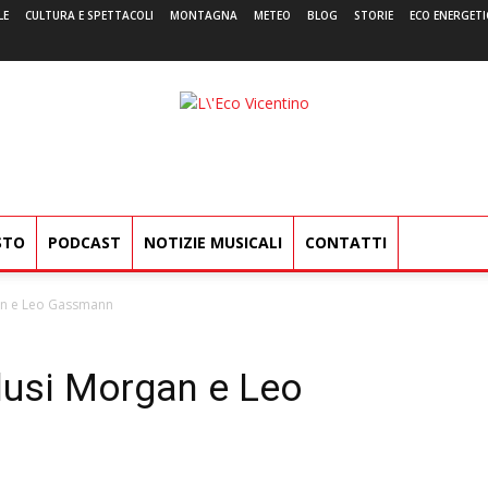
LE
CULTURA E SPETTACOLI
MONTAGNA
METEO
BLOG
STORIE
ECO ENERGETI
L'Eco
Vicentino
STO
PODCAST
NOTIZIE MUSICALI
CONTATTI
an e Leo Gassmann
lusi Morgan e Leo