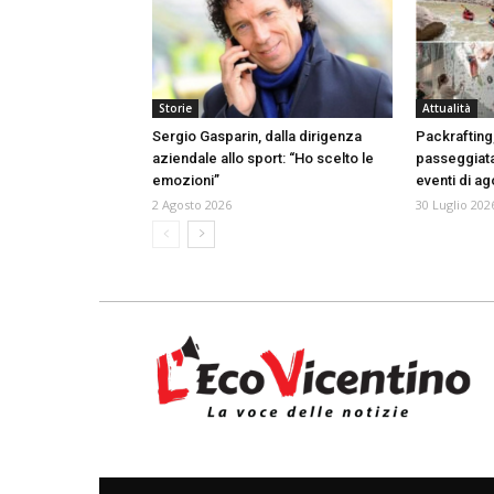
Storie
Attualità
Sergio Gasparin, dalla dirigenza
Packrafting
aziendale allo sport: “Ho scelto le
passeggiata
emozioni”
eventi di a
2 Agosto 2026
30 Luglio 202