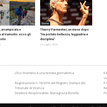
Storie
, arrampicata e
Thierry Parmentier, un mese dopo:
 al tramonto: ecco gli
“Ha portato bellezza, leggiadria e
gosto
disciplina”
6
26 Luglio 2026
L’Eco Vicentino è una testata giornalistica
Ed
vi
Registrazione n. 16/2016 del Registro Stampa del
P.
Tribunale di Vicenza
R
Direttore Responsabile: Mariagrazia Bonollo
Pu