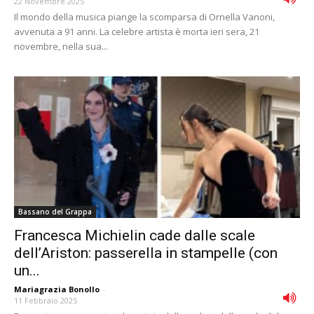
22 Novembre 2025
Il mondo della musica piange la scomparsa di Ornella Vanoni,
avvenuta a 91 anni. La celebre artista è morta ieri sera, 21
novembre, nella sua...
Bassano del Grappa
Francesca Michielin cade dalle scale
dell’Ariston: passerella in stampelle (con
un...
Mariagrazia Bonollo
-
11 Febbraio 2025