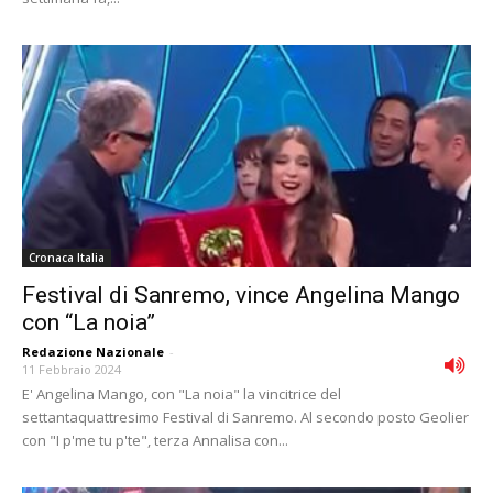
Cronaca Italia
Festival di Sanremo, vince Angelina Mango
con “La noia”
Redazione Nazionale
-
11 Febbraio 2024
E' Angelina Mango, con "La noia" la vincitrice del
settantaquattresimo Festival di Sanremo. Al secondo posto Geolier
con "I p'me tu p'te", terza Annalisa con...