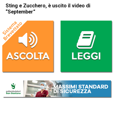
Sting e Zucchero, è uscito il video di
“September”
Home
Radionotizie
Radionotizie
Sting e Zucchero, è uscito il
video di “September”
Da
Radio eco
3 Dicembre 2020
ASCOLTA L'AUDIO
Lettore
00:00
00:00