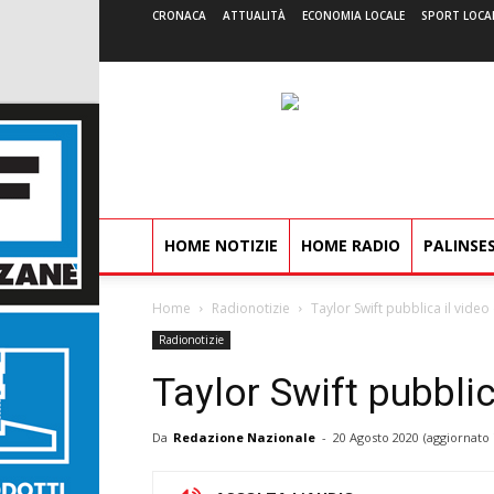
CRONACA
ATTUALITÀ
ECONOMIA LOCALE
SPORT LOCA
HOME NOTIZIE
HOME RADIO
PALINSE
Home
Radionotizie
Taylor Swift pubblica il video 
Radionotizie
Taylor Swift pubblic
Da
Redazione Nazionale
-
20 Agosto 2020
(aggiornato 