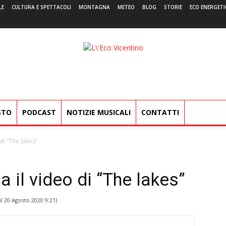
LE
CULTURA E SPETTACOLI
MONTAGNA
METEO
BLOG
STORIE
ECO ENERGETI
L'Eco
Vicentino
STO
PODCAST
NOTIZIE MUSICALI
CONTATTI
di “The lakes”
a il video di “The lakes”
il
20 Agosto 2020 9:21
)