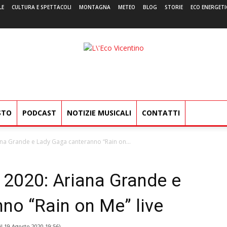
LE
CULTURA E SPETTACOLI
MONTAGNA
METEO
BLOG
STORIE
ECO ENERGETI
L'Eco
Vicentino
STO
PODCAST
NOTIZIE MUSICALI
CONTATTI
na Grande e Lady Gaga canteranno “Rain on...
2020: Ariana Grande e
no “Rain on Me” live
il
19 Agosto 2020 19:56
)