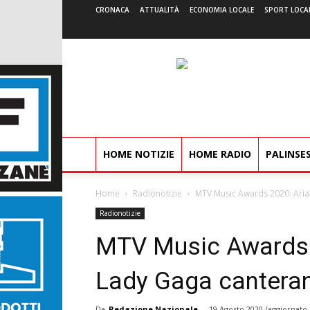
CRONACA
ATTUALITÀ
ECONOMIA LOCALE
SPORT LOCA
HOME NOTIZIE
HOME RADIO
PALINSE
Home
Radionotizie
MTV Music Awards 2020: Aria
Radionotizie
MTV Music Awards 
Lady Gaga canteran
Da
Redazione Nazionale
-
19 Agosto 2020
(aggiornato 