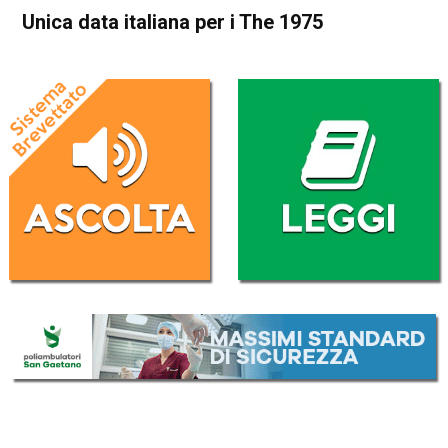
Unica data italiana per i The 1975
Home
Radionotizie
Radionotizie
Unica data italiana per i The
1975
Da
Mr. Charly
21 Settembre 2023
ASCOLTA L'AUDIO
Lettore
00:00
00:00