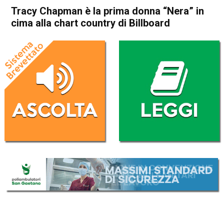
Tracy Chapman è la prima donna “Nera” in
cima alla chart country di Billboard
Home
Radionotizie
Radionotizie
Tracy Chapman è la prima
donna “Nera” in cima alla
chart country di Billboard
Da
Mr. Charly
5 Luglio 2023
ASCOLTA L'AUDIO