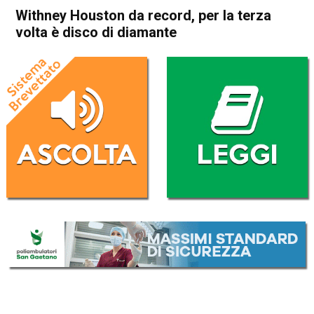
Withney Houston da record, per la terza
volta è disco di diamante
Home
Radionotizie
Radionotizie
Withney Houston da record,
per la terza volta è disco di
diamante
Da
Radio eco
29 Ottobre 2020
(aggiornato il
29 Ottobre 2020 15:56
)
ASCOLTA L'AUDIO