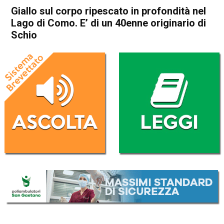
Giallo sul corpo ripescato in profondità nel
Lago di Como. E’ di un 40enne originario di
Schio
Home
Schio
Cronaca
In Evidenza
Schio
Giallo sul corpo ripescato in
profondità nel Lago di Como.
E’ di un 40enne originario di
Schio
Da
Omar Dal Maso
5 Agosto 2020
(aggiornato il
6 Agosto 2020 8:48
)