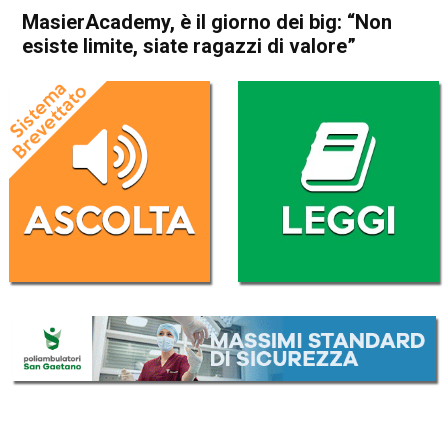
MasierAcademy, è il giorno dei big: “Non
esiste limite, siate ragazzi di valore”
Home
Schio
Attualità
In Evidenza
Schio
MasierAcademy, è il giorno
dei big: “Non esiste limite,
siate ragazzi di valore”
Da
Marco Zorzi
9 Aprile 2025
(aggiornato il
10 Aprile 2025 12:44
)
ASCOLTA L'AUDIO