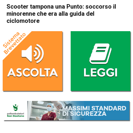
Scooter tampona una Punto: soccorso il
minorenne che era alla guida del
ciclomotore
Home
Schio
Piovene Rocchette
Cronaca
In Evidenza
Schio
Piovene Rocchette
Scooter tampona una Punto:
soccorso il minorenne che
era alla guida del ciclomotore
Da
Omar Dal Maso
10 Luglio 2019
(aggiornato il
10 Luglio 2019 18:18
)
ASCOLTA L'AUDIO