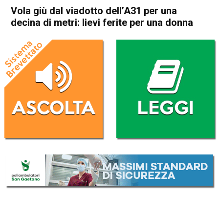
Vola giù dal viadotto dell’A31 per una
decina di metri: lievi ferite per una donna
Home
Schio
Piovene Rocchette
Cronaca
In Evidenza
Schio
Piovene Rocchette
Vola giù dal viadotto dell’A31
per una decina di metri: lievi
ferite per una donna
Da
Omar Dal Maso
17 Gennaio 2018
(aggiornato il
17 Gennaio 2018 17:51
)
ASCOLTA L'AUDIO