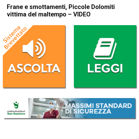
Frane e smottamenti, Piccole Dolomiti
vittima del maltempo – VIDEO
Home
Schio
Valli del Pasubio
Cronaca
In Evidenza
Schio
Valli del Pasubio
Frane e smottamenti, Piccole
Dolomiti vittima del
maltempo – VIDEO
Da
Marco Zorzi
18 Agosto 2024
(aggiornato il
18 Agosto 2024 14:55
)
ASCOLTA L'AUDIO