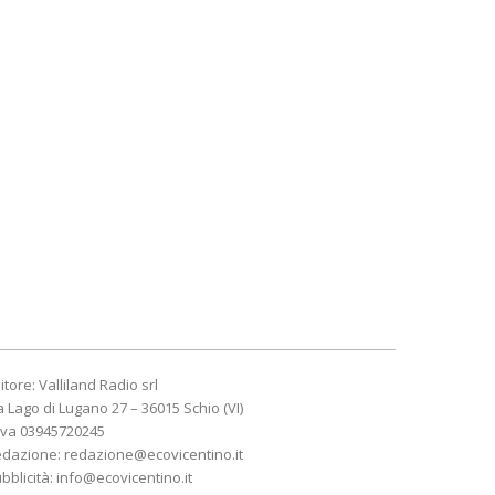
itore: Valliland Radio srl
a Lago di Lugano 27 – 36015 Schio (VI)
Iva 03945720245
edazione:
redazione@ecovicentino.it
bblicità:
info@ecovicentino.it