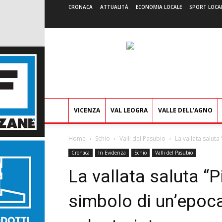
CRONACA
ATTUALITÀ
ECONOMIA LOCALE
SPORT LOCA
VICENZA
VAL LEOGRA
VALLE DELL’AGNO
Home
Schio
Valli del Pasubio
La vallata saluta
Cronaca
In Evidenza
Schio
Valli del Pasubio
La vallata saluta “
simbolo di un’epoca