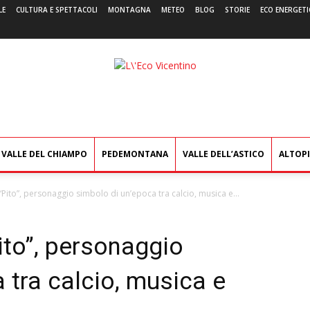
LE
CULTURA E SPETTACOLI
MONTAGNA
METEO
BLOG
STORIE
ECO ENERGETI
L'Eco
Vicentino
VALLE DEL CHIAMPO
PEDEMONTANA
VALLE DELL’ASTICO
ALTOP
 “Pito”, personaggio simbolo di un’epoca tra calcio, musica e...
Pito”, personaggio
 tra calcio, musica e