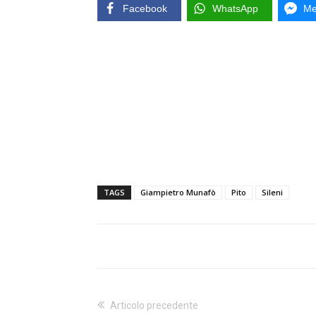
Facebook
WhatsApp
Me
TAGS
Giampietro Munafò
Pito
Sileni
Articolo precedente