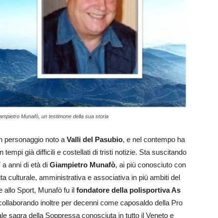
iampietro Munafò, un testimone della sua storia
n personaggio noto a
Valli del Pasubio
, e nel contempo ha
empi già difficili e costellati di tristi notizie. Sta suscitando
 a anni di età di
Giampietro Munafò
, ai più conosciuto con
ta culturale, amministrativa e associativa in più ambiti del
 allo Sport, Munafò fu il
fondatore della polisportiva As
, collaborando inoltre per decenni come caposaldo della Pro
nale sagra della Soppressa conosciuta in tutto il Veneto e