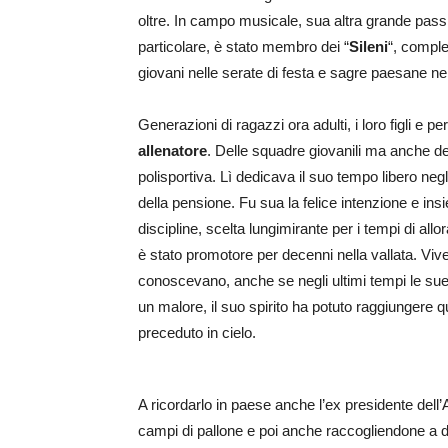
oltre. In campo musicale, sua altra grande passion
particolare, è stato membro dei “
Sileni
“, comple
giovani nelle serate di festa e sagre paesane nel
Generazioni di ragazzi ora adulti, i loro figli e p
allenatore
. Delle squadre giovanili ma anche dei 
polisportiva. Lì dedicava il suo tempo libero neg
della pensione. Fu sua la felice intenzione e insi
discipline, scelta lungimirante per i tempi di all
è stato promotore per decenni nella vallata. Vivev
conoscevano, anche se negli ultimi tempi le sue 
un malore, il suo spirito ha potuto raggiungere 
preceduto in cielo.
A ricordarlo in paese anche l’ex presidente dell
campi di pallone e poi anche raccogliendone a dis