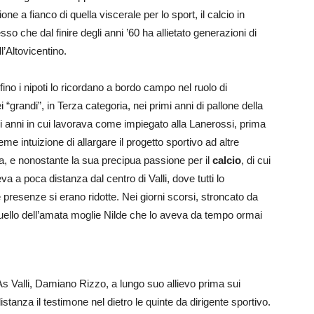
e a fianco di quella viscerale per lo sport, il calcio in
sso che dal finire degli anni ’60 ha allietato generazioni di
l’Altovicentino.
erfino i nipoti lo ricordano a bordo campo nel ruolo di
“grandi”, in Terza categoria, nei primi anni di pallone della
li anni in cui lavorava come impiegato alla Lanerossi, prima
eme intuizione di allargare il progetto sportivo ad altre
ora, e nonostante la sua precipua passione per il
calcio
, di cui
a a poca distanza dal centro di Valli, dove tutti lo
presenze si erano ridotte. Nei giorni scorsi, stroncato da
quello dell’amata moglie Nilde che lo aveva da tempo ormai
’As Valli, Damiano Rizzo, a lungo suo allievo prima sui
tanza il testimone nel dietro le quinte da dirigente sportivo.