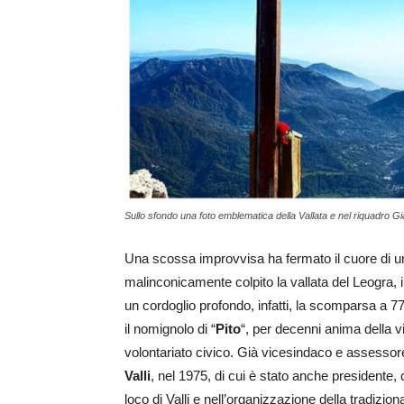
Sullo sfondo una foto emblematica della Vallata e nel riquadro G
Una scossa improvvisa ha fermato il cuore di u
malinconicamente colpito la vallata del Leogra, in t
un cordoglio profondo, infatti, la scomparsa a 77
il nomignolo di “
Pito
“, per decenni anima della vi
volontariato civico. Già vicesindaco e assessore
Valli
, nel 1975, di cui è stato anche presidente
loco di Valli e nell’organizzazione della tradizio