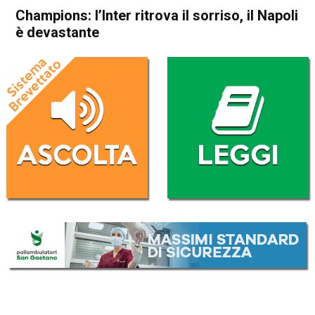
Champions: l’Inter ritrova il sorriso, il Napoli
è devastante
Home
Sport
Sport
Champions: l’Inter ritrova il
sorriso, il Napoli è devastante
Da
Redazione Nazionale
5 Ottobre 2022
(aggiornato il
5 Ottobre 2022 8:47
)
ASCOLTA L'AUDIO
Lettore
00:00
00:00