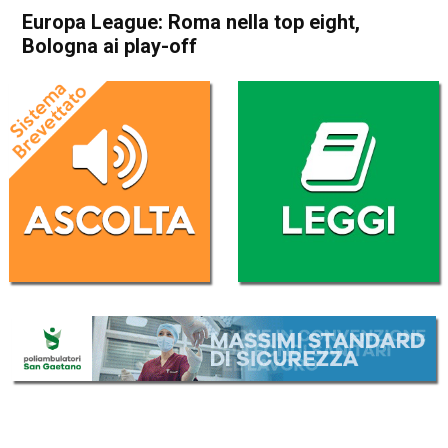
Europa League: Roma nella top eight,
Bologna ai play-off
Home
Sport
Sport
Europa League: Roma nella
top eight, Bologna ai play-off
Da
Redazione Nazionale
30 Gennaio 2026
(aggiornato il
30 Gennaio 2026 8:27
)
ASCOLTA L'AUDIO
Lettore
00:00
00:00