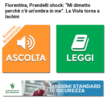
Fiorentina, Prandelli shock: “Mi dimetto
perchè c’è un’ombra in me”. La Viola torna a
Iachini
Home
Sport
Sport
Fiorentina, Prandelli shock:
“Mi dimetto perchè c’è
un’ombra in me”. La Viola
torna a Iachini
Da
Redazione Nazionale
24 Marzo 2021
(aggiornato il
24 Marzo 2021 12:55
)