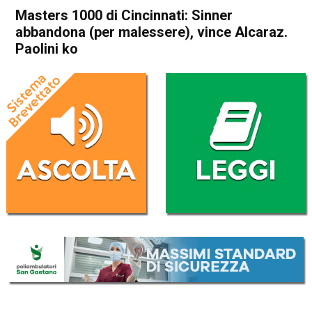
Masters 1000 di Cincinnati: Sinner
abbandona (per malessere), vince Alcaraz.
Paolini ko
Home
Sport
Sport
Masters 1000 di Cincinnati:
Sinner abbandona (per
malessere), vince Alcaraz.
Paolini ko
Da
Redazione Nazionale
19 Agosto 2025
(aggiornato il
19 Agosto 2025 10:02
)