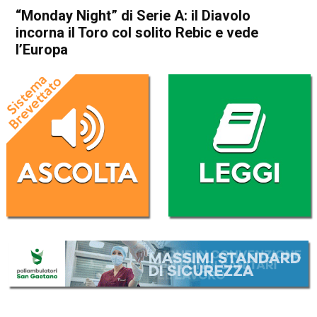
“Monday Night” di Serie A: il Diavolo
incorna il Toro col solito Rebic e vede
l’Europa
Home
Sport
Sport
“Monday Night” di Serie A: il
Diavolo incorna il Toro col
solito Rebic e vede l’Europa
Da
Redazione Nazionale
18 Febbraio 2020
(aggiornato il
18 Febbraio 2020 12:58
)
ASCOLTA L'AUDIO