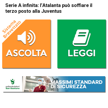
Serie A infinita: l’Atalanta può soffiare il
terzo posto alla Juventus
Home
Sport
Sport
Serie A infinita: l’Atalanta può
soffiare il terzo posto alla
Juventus
Da
Redazione Nazionale
28 Maggio 2024
(aggiornato il
28 Maggio 2024 9:20
)
ASCOLTA L'AUDIO