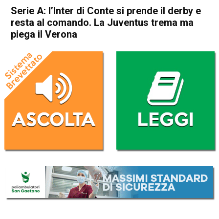
Serie A: l’Inter di Conte si prende il derby e
resta al comando. La Juventus trema ma
piega il Verona
Home
Sport
Sport
Serie A: l’Inter di Conte si
prende il derby e resta al
comando. La Juventus trema
ma piega il Verona
Da
Redazione Nazionale
22 Settembre 2019
(aggiornato il
22 Settembre 2019 16:18
)