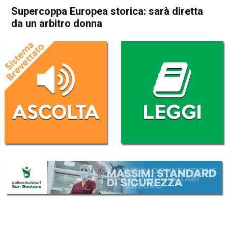
Supercoppa Europea storica: sarà diretta
da un arbitro donna
Home
Sport
Sport
Supercoppa Europea storica:
sarà diretta da un arbitro
donna
Da
Redazione Nazionale
3 Agosto 2019
(aggiornato il
3 Agosto 2019 18:41
)
ASCOLTA L'AUDIO