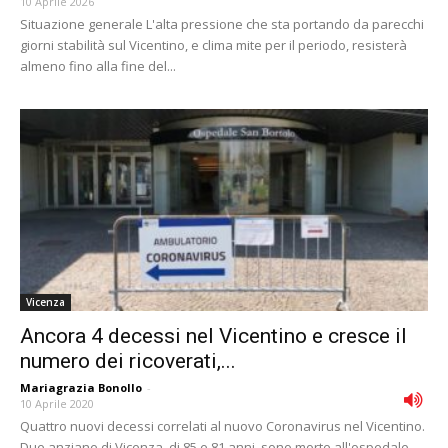
10 Aprile 2026
Situazione generale L'alta pressione che sta portando da parecchi
giorni stabilità sul Vicentino, e clima mite per il periodo, resisterà
almeno fino alla fine del...
Vicenza
Ancora 4 decessi nel Vicentino e cresce il
numero dei ricoverati,...
Mariagrazia Bonollo
-
10 Aprile 2020
Quattro nuovi decessi correlati al nuovo Coronavirus nel Vicentino.
Due anziane di Vicenza, di 85 e 81 anni, sono morte all'ospedale