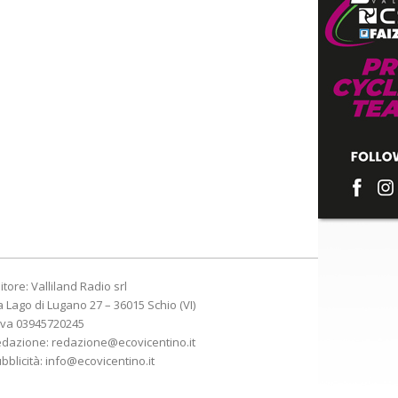
itore: Valliland Radio srl
a Lago di Lugano 27 – 36015 Schio (VI)
Iva 03945720245
edazione:
redazione@ecovicentino.it
bblicità:
info@ecovicentino.it