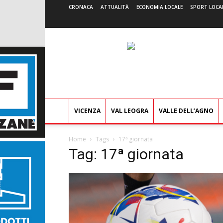
CRONACA
ATTUALITÀ
ECONOMIA LOCALE
SPORT LOCA
VICENZA
VAL LEOGRA
VALLE DELL’AGNO
Home
Tags
17ª giornata
Tag: 17ª giornata