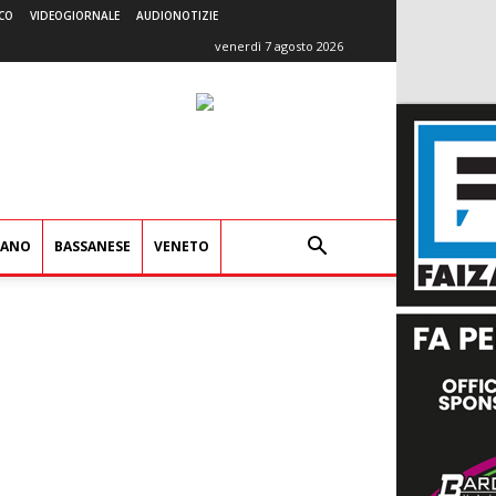
CO
VIDEOGIORNALE
AUDIONOTIZIE
venerdì 7 agosto 2026
IANO
BASSANESE
VENETO