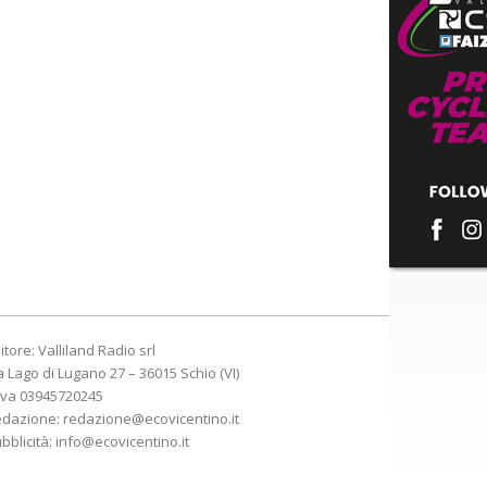
itore: Valliland Radio srl
a Lago di Lugano 27 – 36015 Schio (VI)
Iva 03945720245
edazione:
redazione@ecovicentino.it
bblicità:
info@ecovicentino.it