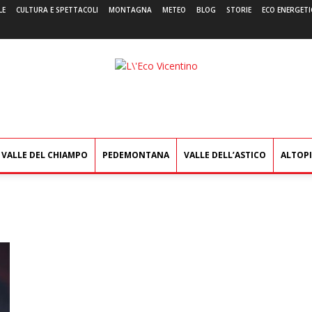
LE
CULTURA E SPETTACOLI
MONTAGNA
METEO
BLOG
STORIE
ECO ENERGETI
L'Eco
Vicentino
VALLE DEL CHIAMPO
PEDEMONTANA
VALLE DELL’ASTICO
ALTOP