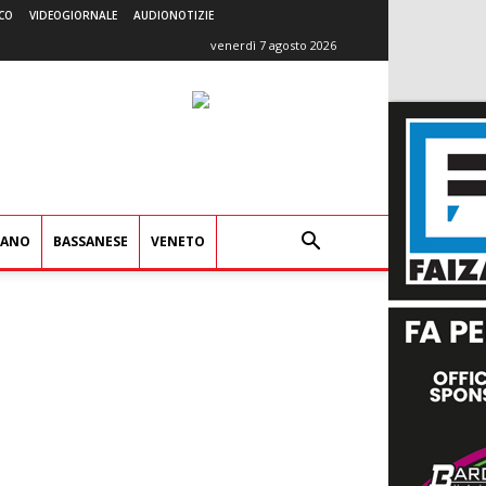
CO
VIDEOGIORNALE
AUDIONOTIZIE
venerdì 7 agosto 2026
IANO
BASSANESE
VENETO