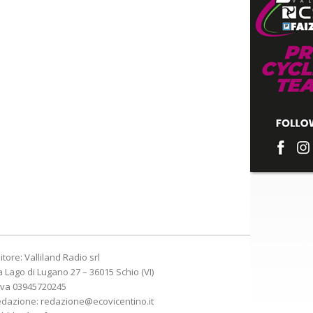
itore: Valliland Radio srl
a Lago di Lugano 27 – 36015 Schio (VI)
Iva 03945720245
edazione:
redazione@ecovicentino.it