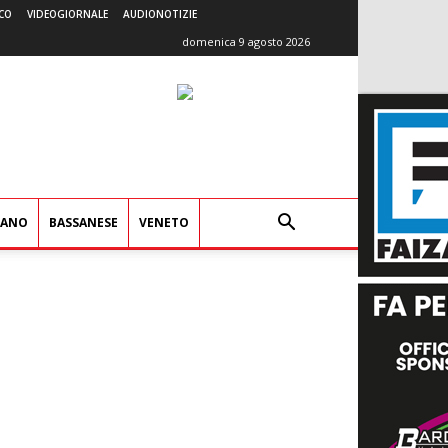
CO
VIDEOGIORNALE
AUDIONOTIZIE
domenica 9 agosto 2026
IANO
BASSANESE
VENETO