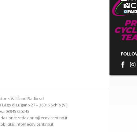
itore: Valliland Radio srl
a Lago di Lugano 27 – 36015 Schio (VI)
Iva 03945720245
edazione:
redazione@ecovicentino.it
bblicità:
info@ecovicentino.it