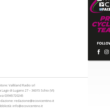
itore: Valliland Radio srl
a Lago di Lugano 27 – 36015 Schio (VI)
Iva 03945720245
edazione:
redazione@ecovicentino.it
bblicità:
info@ecovicentino.it