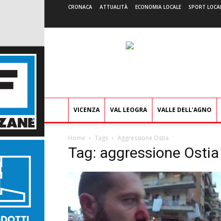
CRONACA
ATTUALITÀ
ECONOMIA LOCALE
SPORT LOCA
VICENZA
VAL LEOGRA
VALLE DELL’AGNO
Home
Tags
Aggressione Ostia
Tag: aggressione Ostia