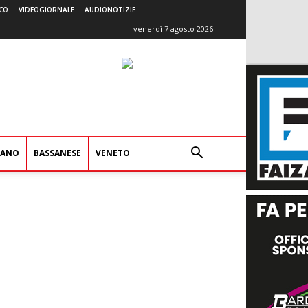
CO
VIDEOGIORNALE
AUDIONOTIZIE
venerdì 7 agosto 2026
IANO
BASSANESE
VENETO