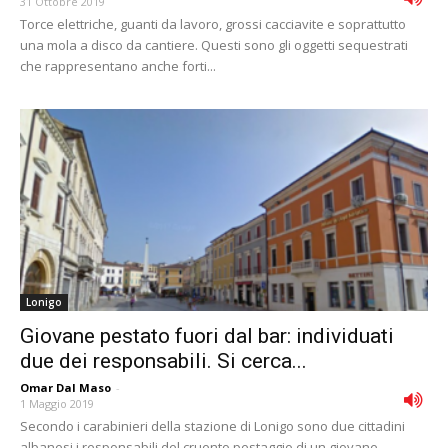
31 Ottobre 2019
Torce elettriche, guanti da lavoro, grossi cacciavite e soprattutto
una mola a disco da cantiere. Questi sono gli oggetti sequestrati
che rappresentano anche forti...
Lonigo
Giovane pestato fuori dal bar: individuati
due dei responsabili. Si cerca...
Omar Dal Maso
-
1 Maggio 2019
Secondo i carabinieri della stazione di Lonigo sono due cittadini
albanesi i responsabili del cruento pestaggio di un giovane