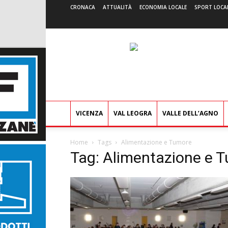
CRONACA
ATTUALITÀ
ECONOMIA LOCALE
SPORT LOCA
VICENZA
VAL LEOGRA
VALLE DELL’AGNO
Home
Tags
Alimentazione e Tumore
Tag: Alimentazione e 