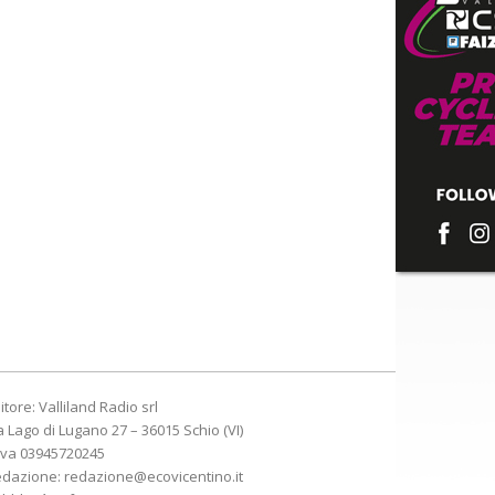
itore: Valliland Radio srl
a Lago di Lugano 27 – 36015 Schio (VI)
Iva 03945720245
edazione:
redazione@ecovicentino.it