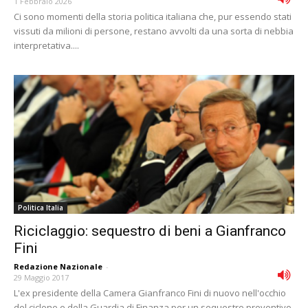
1 Febbraio 2026
Ci sono momenti della storia politica italiana che, pur essendo stati
vissuti da milioni di persone, restano avvolti da una sorta di nebbia
interpretativa....
Politica Italia
Riciclaggio: sequestro di beni a Gianfranco
Fini
Redazione Nazionale
-
29 Maggio 2017
L'ex presidente della Camera Gianfranco Fini di nuovo nell'occhio
del ciclone e della Guardia di Finanza per un sequestro preventivo