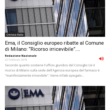
Cronaca Italia
Ema, il Consiglio europeo ribatte al Comune
di Milano: “Ricorso irricevibile”....
Redazione Nazionale
-
22 Febbraio 2018
Secondo quanto sostiene l'ufficio giuridico del Consiglio Ue il
ricorso di Milano sulla sede dell'Agenzia europea del farmaco è
"manifestamente irricevibile". Viene infatti spiegato...