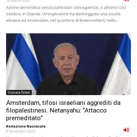
14 Marzo 2026
Azione terroristica senza particolari conseguenze, o almeno così
sembra, in Olanda. Un’esplosione ha danneggiato una scuola
ebraica ad Amsterdam, nel quartiere di Buitenveldert, nelle...
Cronaca Esteri
Amsterdam, tifosi israeliani aggrediti da
filopalestinesi. Netanyahu: “Attacco
premeditato”
Redazione Nazionale
-
8 Novembre 2024