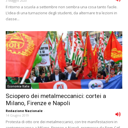
3 Maggio 2020
Il ritorno a scuola a settembre non sembra una cosa tanto facile.
L’idea di una turnazione degli studenti, da alternare tra lezioni in
classe...
Economia Italia
Sciopero dei metalmeccanici: cortei a
Milano, Firenze e Napoli
Redazione Nazionale
-
14 Giugno 2019
Protesta di otto ore dei metalmeccanici, con tre manifestazioni in
contemporanea a Milano, Firenze e Napoli, promosse da Fiom-Cgil,