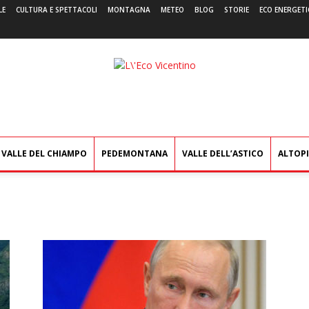
LE
CULTURA E SPETTACOLI
MONTAGNA
METEO
BLOG
STORIE
ECO ENERGETI
L'Eco
Vicentino
VALLE DEL CHIAMPO
PEDEMONTANA
VALLE DELL’ASTICO
ALTOP