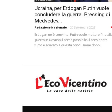
Ucraina, per Erdogan Putin vuole
concludere la guerra. Pressing di
Medvedev...
Redazione Nazionale
-
20 Settembre 2022
Erdogan ne è convinto: Putin vuole mettere fine all
guerra in Ucraina il prima possibile. Il presidente
turco è arrivato a questa conclusione dopo...