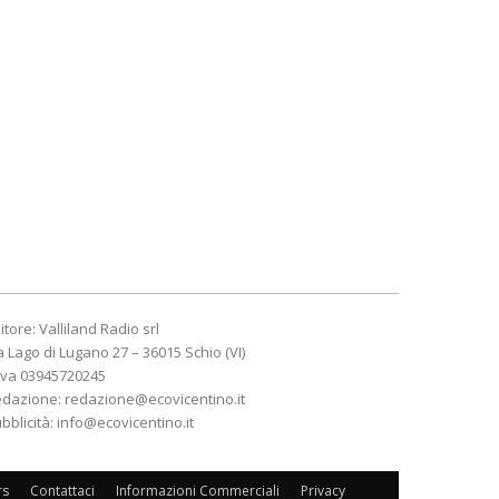
itore: Valliland Radio srl
a Lago di Lugano 27 – 36015 Schio (VI)
Iva 03945720245
edazione:
redazione@ecovicentino.it
bblicità:
info@ecovicentino.it
rs
Contattaci
Informazioni Commerciali
Privacy