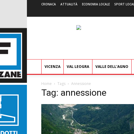
CRONACA
ATTUALITÀ
ECONOMIA LOCALE
SPORT LOCA
VICENZA
VAL LEOGRA
VALLE DELL’AGNO
Home
Tags
Annessione
Tag: annessione