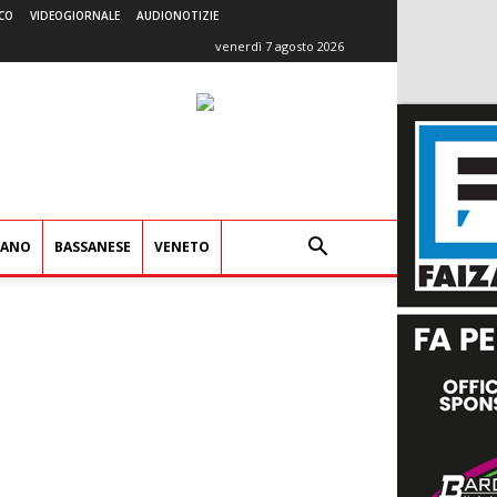
CO
VIDEOGIORNALE
AUDIONOTIZIE
venerdì 7 agosto 2026
IANO
BASSANESE
VENETO