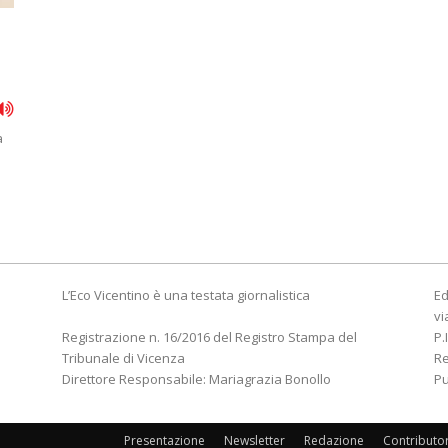
a
L’Eco Vicentino è una testata giornalistica
Ed
vi
Registrazione n. 16/2016 del Registro Stampa del
P.
Tribunale di Vicenza
R
Direttore Responsabile: Mariagrazia Bonollo
Pu
Presentazione
Newsletter
Redazione
Contributo