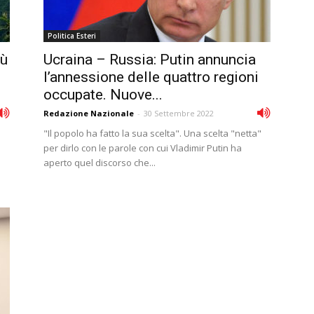
Politica Esteri
iù
Ucraina – Russia: Putin annuncia
l’annessione delle quattro regioni
occupate. Nuove...
Redazione Nazionale
-
30 Settembre 2022
"Il popolo ha fatto la sua scelta". Una scelta "netta"
per dirlo con le parole con cui Vladimir Putin ha
aperto quel discorso che...