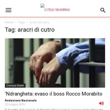
Home
Tags
Aracri di cutro
Tag: aracri di cutro
Cronaca Esteri
‘Ndrangheta: evaso il boss Rocco Morabito
Redazione Nazionale
-
25 Giugno 2019
E' fuggito dal carcere di Montevideo e non è ancora stato ritrovato