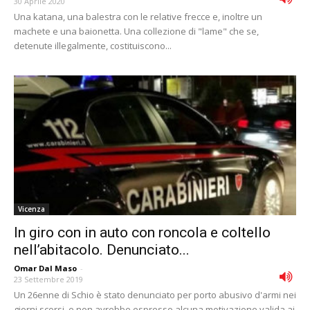
30 Aprile 2020
Una katana, una balestra con le relative frecce e, inoltre un
machete e una baionetta. Una collezione di "lame" che se,
detenute illegalmente, costituiscono...
Vicenza
In giro con in auto con roncola e coltello
nell’abitacolo. Denunciato...
Omar Dal Maso
-
23 Settembre 2019
Un 26enne di Schio è stato denunciato per porto abusivo d'armi nei
giorni scorsi, e non avrebbe espresso alcuna motivazione valida ai