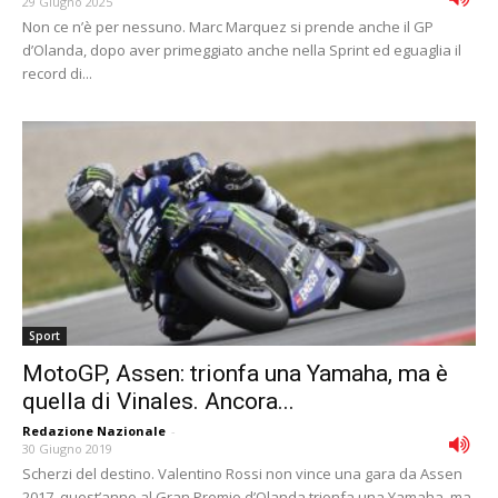
29 Giugno 2025
Non ce n’è per nessuno. Marc Marquez si prende anche il GP
d’Olanda, dopo aver primeggiato anche nella Sprint ed eguaglia il
record di...
Sport
MotoGP, Assen: trionfa una Yamaha, ma è
quella di Vinales. Ancora...
Redazione Nazionale
-
30 Giugno 2019
Scherzi del destino. Valentino Rossi non vince una gara da Assen
2017, quest’anno al Gran Premio d’Olanda trionfa una Yamaha, ma,