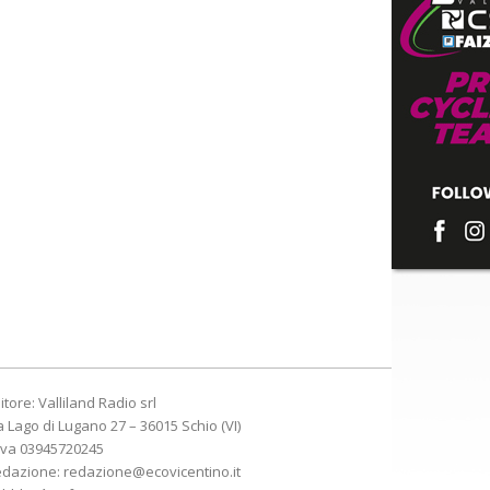
itore: Valliland Radio srl
a Lago di Lugano 27 – 36015 Schio (VI)
Iva 03945720245
edazione:
redazione@ecovicentino.it