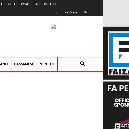
CO
VIDEOGIORNALE
AUDIONOTIZIE
venerdì 7 agosto 2026
IANO
BASSANESE
VENETO