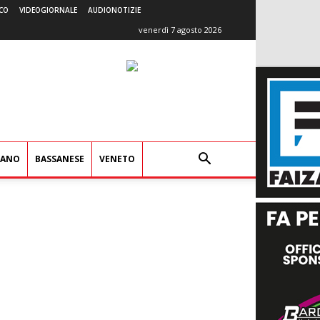
CO
VIDEOGIORNALE
AUDIONOTIZIE
venerdì 7 agosto 2026
IANO
BASSANESE
VENETO