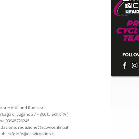
itore: Valliland Radio srl
a Lago di Lugano 27 – 36015 Schio (VI)
Iva 03945720245
edazione:
redazione@ecovicentino.it
bblicità:
info@ecovicentino.it