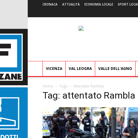
CRONACA
ATTUALITÀ
ECONOMIA LOCALE
SPORT LOCA
VICENZA
VAL LEOGRA
VALLE DELL’AGNO
Home
Tags
Attentato Rambla
Tag: attentato Rambla