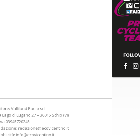
itore: Valliland Radio srl
a Lago di Lugano 27 – 36015 Schio (VI)
Iva 03945720245
edazione:
redazione@ecovicentino.it
bblicità:
info@ecovicentino.it