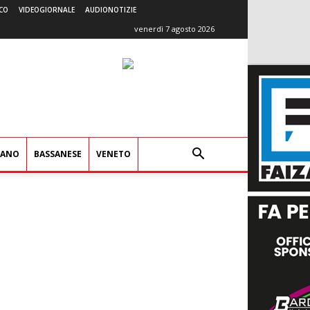
CO
VIDEOGIORNALE
AUDIONOTIZIE
venerdì 7 agosto 2026
IANO
BASSANESE
VENETO