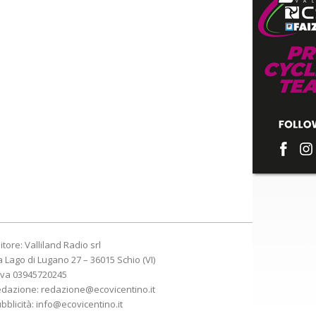
itore: Valliland Radio srl
a Lago di Lugano 27 – 36015 Schio (VI)
Iva 03945720245
edazione:
redazione@ecovicentino.it
bblicità:
info@ecovicentino.it