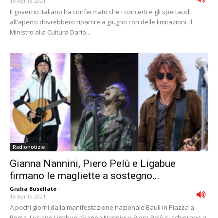
15 Aprile 2021
Il governo italiano ha confermato che i concerti e gli spettacoli
all'aperto dovrebbero ripartire a giugno con delle limitazioni. Il
Ministro alla Cultura Dario...
Radionotizie
Gianna Nannini, Piero Pelù e Ligabue
firmano le magliette a sostegno...
Giulia Busellato
-
14 Aprile 2021
A pochi giorni dalla manifestazione nazionale Bauli in Piazza a
Roma, Luciano Ligabue, Gianna Nannini e Piero Pelù si schierano a