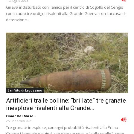
1 Giugno 2023
Girava indisturbato con l'amico per il centro di Cogollo del Cengio
con in auto tre ordigni risalenti alla Grande Guerra: con l'accusa di
detenzione...
San Vito di Leguzzano
Artificieri tra le colline: “brillate” tre granate
inesplose risalenti alla Grande...
Omar Dal Maso
-
25 Febbraio 2021
Tre granate inesplose, con ogni probabilità risalenti alla Prima
Guerra Mondiale e quindi con oltre un secolo "sulla spalle", sono