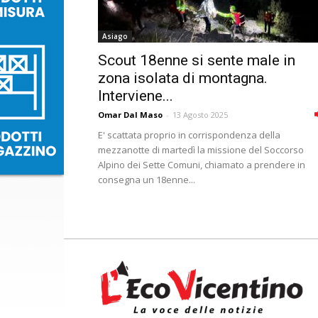
Asiago
Scout 18enne si sente male in
zona isolata di montagna.
Interviene...
Omar Dal Maso
-
13 Agosto 2025
E' scattata proprio in corrispondenza della
mezzanotte di martedì la missione del Soccorso
Alpino dei Sette Comuni, chiamato a prendere in
consegna un 18enne...