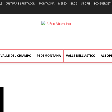
LE
CULTURA E SPETTACOLI
MONTAGNA
METEO
BLOG
STORIE
ECO ENERGETI
L'Eco
Vicentino
VALLE DEL CHIAMPO
PEDEMONTANA
VALLE DELL’ASTICO
ALTOP