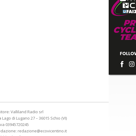
itore: Valliland Radio srl
a Lago di Lugano 27 – 36015 Schio (VI)
Iva 03945720245
edazione:
redazione@ecovicentino.it