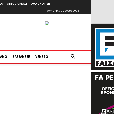
CO
VIDEOGIORNALE
AUDIONOTIZIE
domenica 9 agosto 2026
IANO
BASSANESE
VENETO