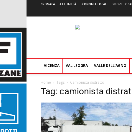
CRONACA
ATTUALITÀ
ECONOMIA LOCALE
SPORT LOCA
VICENZA
VAL LEOGRA
VALLE DELL’AGNO
Home
Tags
Camionista distratto
Tag: camionista distrat