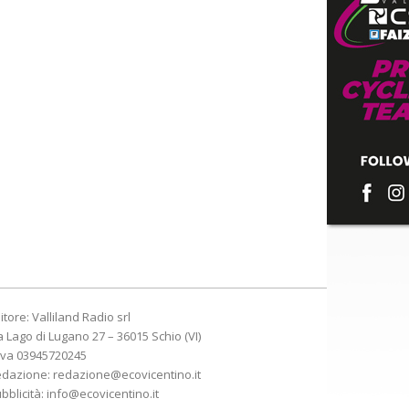
itore: Valliland Radio srl
a Lago di Lugano 27 – 36015 Schio (VI)
Iva 03945720245
edazione:
redazione@ecovicentino.it
bblicità:
info@ecovicentino.it