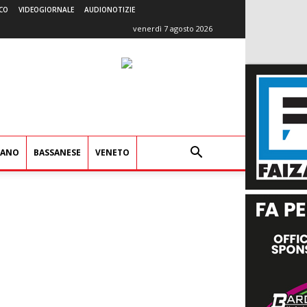
CO
VIDEOGIORNALE
AUDIONOTIZIE
venerdì 7 agosto 2026
IANO
BASSANESE
VENETO