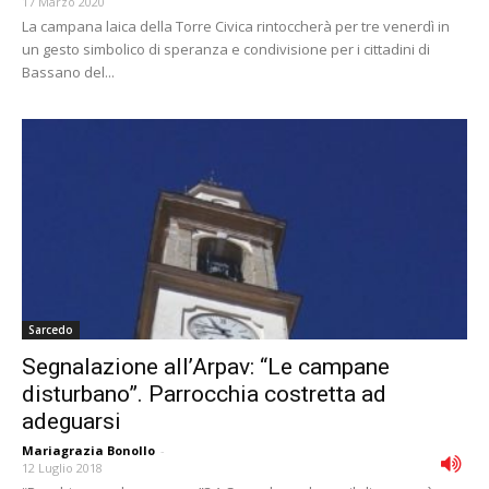
17 Marzo 2020
La campana laica della Torre Civica rintoccherà per tre venerdì in
un gesto simbolico di speranza e condivisione per i cittadini di
Bassano del...
Sarcedo
Segnalazione all’Arpav: “Le campane
disturbano”. Parrocchia costretta ad
adeguarsi
Mariagrazia Bonollo
-
12 Luglio 2018