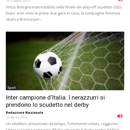
18 Giugno 2025
Virtus Bologna inarrestabile nella finale dei play-off scudetto 2025.
Dopo aver vinto le prime due gare in casa, la compagine felsinea
sbanca Brescia per...
Sport
Inter campione d’Italia. I nerazzurri si
prendono lo scudetto nel derby
Redazione Nazionale
-
23 Aprile 2024
Un obiettivo annunciato da tempo, fortemente voluto, raggiunto.
L’Inter si laurea campione d’Italia vincendo il derby contro il Milan